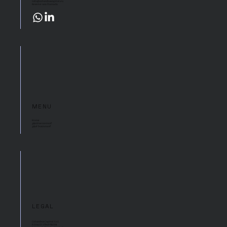
info@columbuscapital.eu
Reserve una llamada
MENU
Home
¿Quiénes somos?
¿Qué buscamos?
LEGAL
Columbus Capital S.r.l.
P.IVA/CF: 17969781008