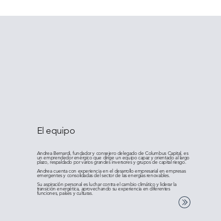
El equipo
Andrea Bernardi, fundador y consejero delegado de Columbus Capital, es
un emprendedor enérgico que dirige un equipo capaz y orientado al largo
plazo, respaldado por varios grandes inversores y grupos de capital riesgo.
Andrea cuenta con experiencia en el desarrollo empresarial en empresas
emergentes y consolidadas del sector de las energías renovables.
Su aspiración personal es luchar contra el cambio climático y liderar la
transición energética, aprovechando su experiencia en diferentes
funciones, países y culturas.