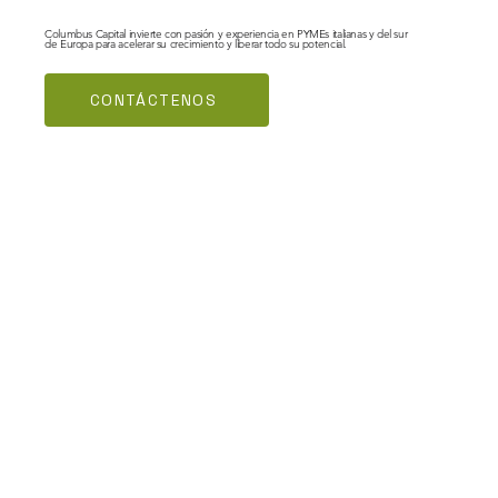
Columbus Capital invierte con pasión y experiencia en PYMEs italianas y del sur
de Europa para acelerar su crecimiento y liberar todo su potencial.
CONTÁCTENOS