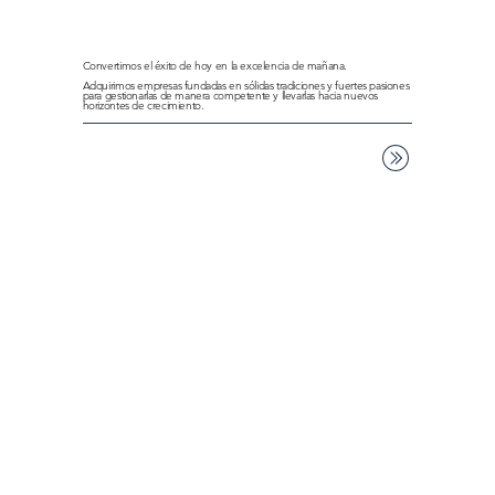
Convertimos el éxito de hoy en la excelencia de mañana.
Adquirimos empresas fundadas en sólidas tradiciones y fuertes pasiones
para gestionarlas de manera competente y llevarlas hacia nuevos
horizontes de crecimiento.