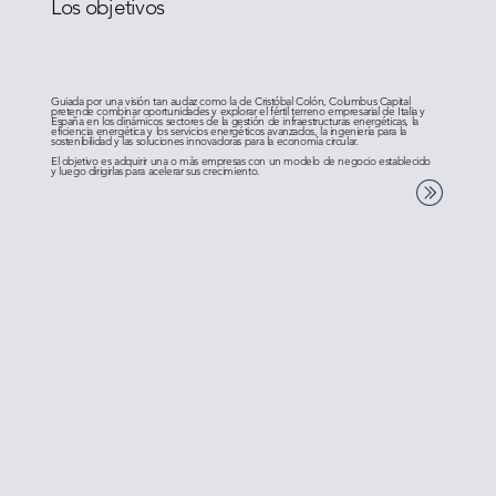
Los objetivos
Guiada por una visión tan audaz como la de Cristóbal Colón, Columbus Capital
pretende combinar oportunidades y explorar el fértil terreno empresarial de Italia y
España en los dinámicos sectores de la gestión de infraestructuras energéticas, la
eficiencia energética y los servicios energéticos avanzados, la ingeniería para la
sostenibilidad y las soluciones innovadoras para la economía circular.
El objetivo es adquirir una o màs empresas con un modelo de negocio establecido
y luego dirigirlas para acelerar sus crecimiento.