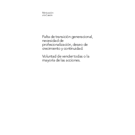
Motivación
a la Cesión
Falta de transición generacional,
necesidad de
profesionalización, deseo de
crecimiento y continuidad.
Voluntad de vender todas o la
mayoría de las acciones.