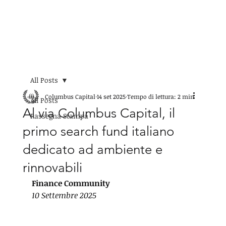
MENU
All Posts
Columbus Capital
14 set 2025
Tempo di lettura: 2 min
All Posts
Al via Columbus Capital, il
Rassegna Stampa
primo search fund italiano
dedicato ad ambiente e
rinnovabili
Finance Community
10 Settembre 2025