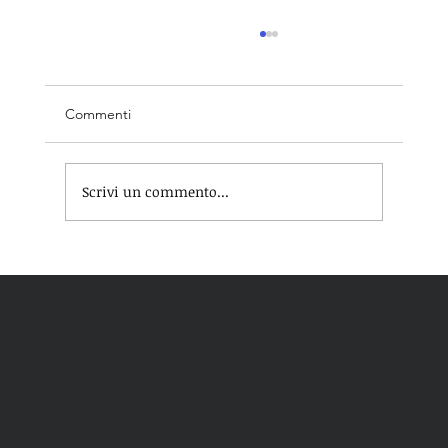
Commenti
Scrivi un commento...
Nasce Columbus Capital, primo search
fund italiano su ambiente ed energia