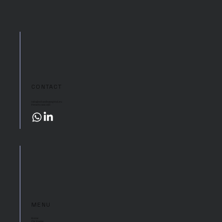
CONTACT
info@columbuscapital.eu
Prenota una call
MENU
Home
Chi Siamo