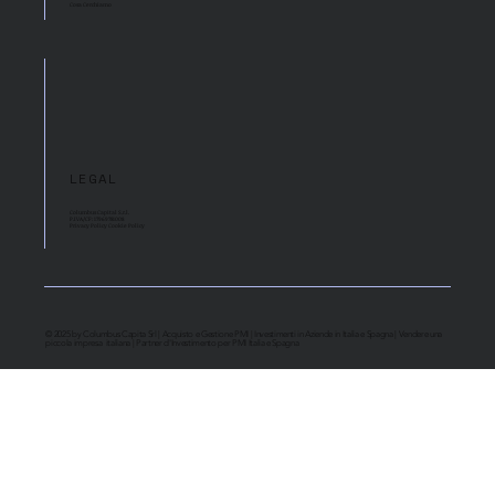
Cosa Cerchiamo
LEGAL
Columbus Capital S.r.l.
P.IVA/CF: 17969781008
Privacy Policy Cookie Policy
© 2025 by Columbus Capita Srl | Acquisto e Gestione PMI | Investimenti in Aziende in Italia e Spagna | Vendere una
piccola impresa italiana | Partner d'Investimento per PMI Italia e Spagna