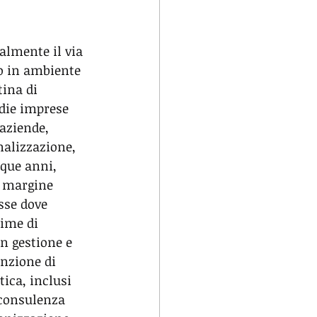
almente il via 
to in ambiente 
ina di 
edie imprese 
aziende, 
nalizzazione, 
nque anni, 
e margine 
sse dove 
time di 
n gestione e 
nzione di 
tica, inclusi 
 consulenza 