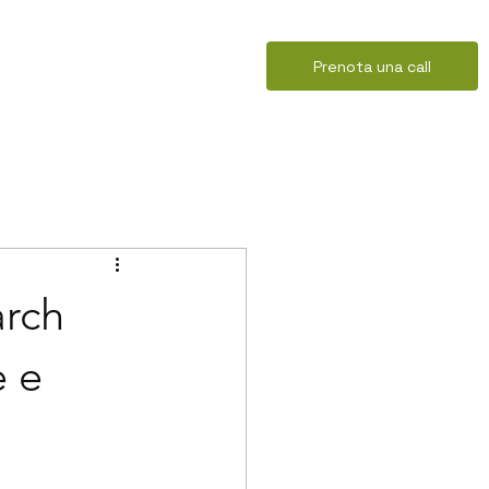
Prenota una call
arch
e e