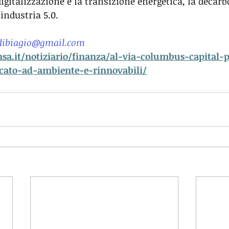
igitalizzazione e la transizione energetica, la decarb
l'industria 5.0.
.dibiagio@gmail.com
ansa.it/notiziario/finanza/al-via-columbus-capital
icato-ad-ambiente-e-rinnovabili/