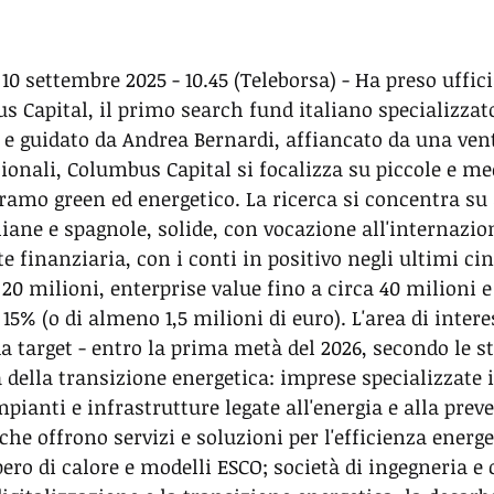
0 settembre 2025 - 10.45 (Teleborsa) - Ha preso uffici
bus Capital, il primo search fund italiano specializza
 e guidato da Andrea Bernardi, affiancato da una vent
zionali, Columbus Capital si focalizza su piccole e m
 ramo green ed energetico. La ricerca si concentra su 
liane e spagnole, solide, con vocazione all'internazio
e finanziaria, con i conti in positivo negli ultimi ci
 i 20 milioni, enterprise value fino a circa 40 milioni 
15% (o di almeno 1,5 milioni di euro). L'area di intere
a target - entro la prima metà del 2026, secondo le s
 della transizione energetica: imprese specializzate i
ianti e infrastrutture legate all'energia e alla preve
 che offrono servizi e soluzioni per l'efficienza energe
ero di calore e modelli ESCO; società di ingegneria e